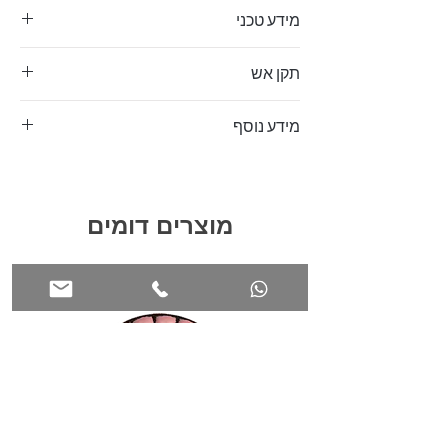
ומפריט מעבר רעשים. לעמוד ברטיבות ושומר על
מידע טכני
ביצועים אחרים בתנאי רטיבות
לוח עובי 2.5 ס"מ .אורך 2.40 מ' רוחב 1.20 מ'
גרף ויספר בחדר הדהוד
תקן אש
תקן אש 755
מידע נוסף
אתר רוטנברג
מוצרים דומים