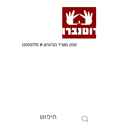
ספק משרד הביטחון #
11003770
טל' 09-9564464