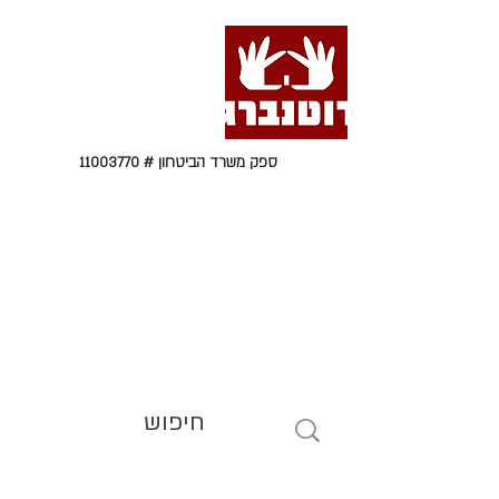
ספק משרד הביטחון #
11003770
טל' 09-9564464