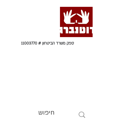
ספק משרד הביטחון #
11003770
טל' 09-9564464