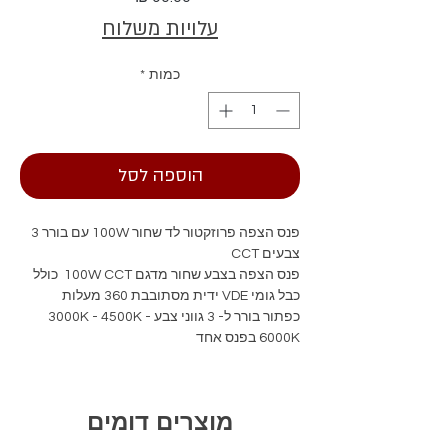
עלויות משלוח
כמות
*
הוספה לסל
פנס הצפה פרוזקטור לד שחור 100W עם בורר 3
צבעים CCT
פנס הצפה בצבע שחור מדגם 100W CCT כולל
כבל גומי VDE ידית מסתובבת 360 מעלות
כפתור בורר ל- 3 גווני צבע 3000K - 4500K -
6000K בפנס אחד
3 שנות אחריות של חברת GINT
מוצרים דומים