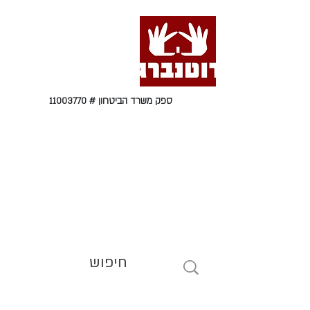
ספק משרד הביטחון #
11003770
טל' 09-9564464