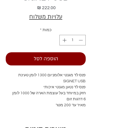
מחיר
עלויות משלוח
כמות
*
הוספה לסל
פנס לד מגנטי אלומניום 1300 לומן טעינת
SIGNET USB
פנס לד נטען מגנטי איכותי
חזק במיוחד בעל עוצמת הארה של 1000 לומן
6 דרגות זום
מאיר עד 200 מטר
זמן עבודה ארוך של 3.5 שעות
עמידות למים בתקן IPX5
מגיע עם כבל טעינה