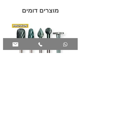
אלא ע"י לחצן משיחה הספק 40W עם מפסק שינוי
גוון אור CCT (3000K-4000K-6000K) חיצוני
מוצרים דומים
המאפשר שינוי גם לאחר התקנה כולל כבל עיגון
פלדה לקלות התקנה והגנה מרבית מיועד
להתקנה במטבחים, חדרי אירוח, חדרי מדרגות,
מקלחות, מרפסות, מרחבים ציבוריים ועוד
סגור
9302
כרסמים מהירים למולטיטול PROXXON
מ"מ PROXXON 29074