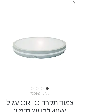
מק"ט: 730149
צמוד תקרה OREO עגול
40W לבן 28 ס"מ 3