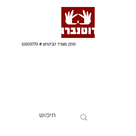
ספק משרד הביטחון #
11003770
טל' 09-9564464