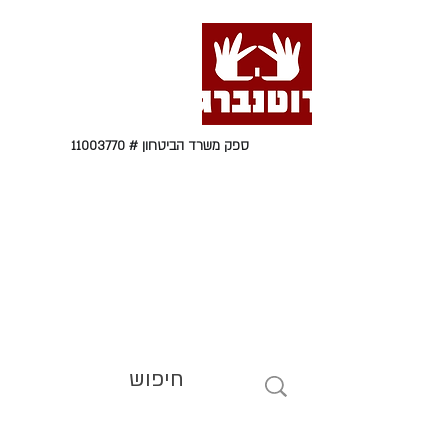
ספק משרד הביטחון #
11003770
טל' 09-9564464