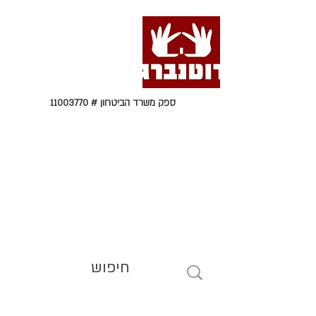
ספק משרד הביטחון #
11003770
טל' 09-9564464