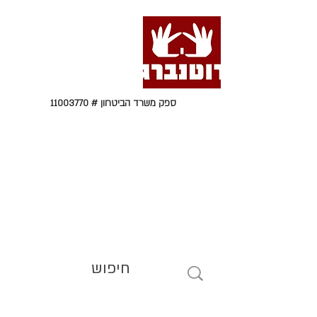
ספק משרד הביטחון #
11003770
טל' 09-9564464