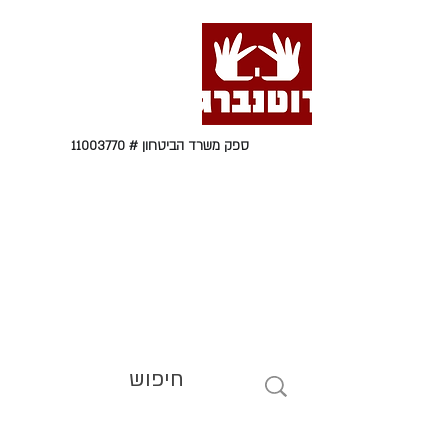
ספק משרד הביטחון #
11003770
טל' 09-9564464