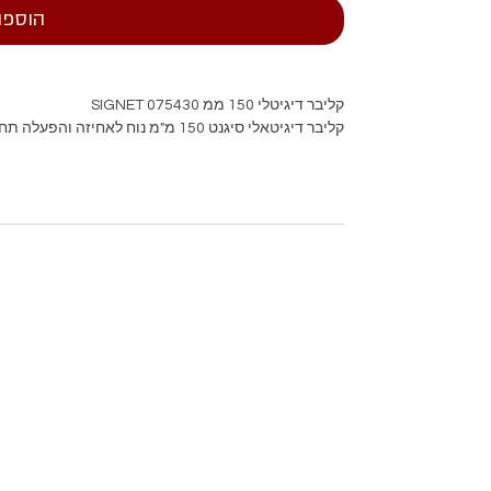
הוספה
קליבר דיגיטלי 150 ממ 075430 SIGNET
קליבר דיגיטאלי סיגנט 150 מ"מ נוח לאחיזה והפעלה תחום מדידה 0-150 מ"מ