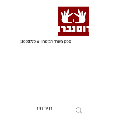
ספק משרד הביטחון #
11003770
טל' 09-9564464