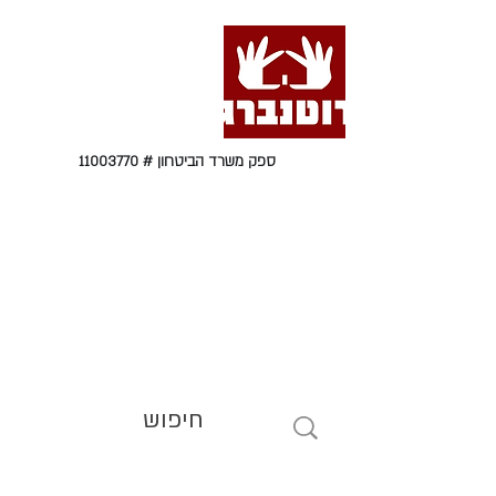
ספק משרד הביטחון #
11003770
טל' 09-9564464