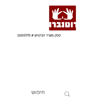
ספק משרד הביטחון #
11003770
טל' 09-9564464