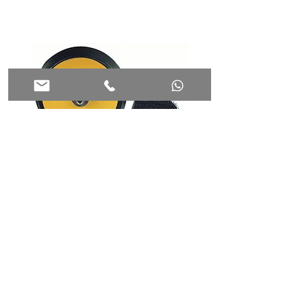
פד סקוץ' לפלטה לפולישר קוטר 30
מ"מ PROXXON 29074
28720
הוספה לסל