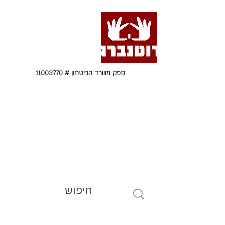
ספק משרד הביטחון #
11003770
טל' 09-9564464