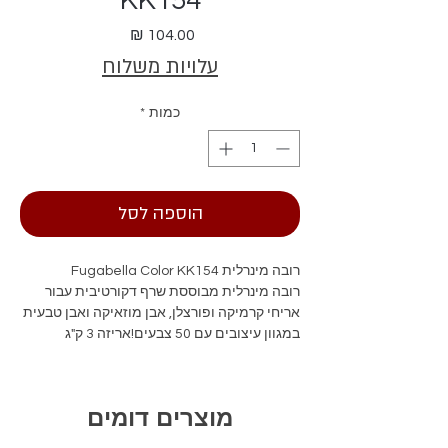
KK154
מחיר
עלויות משלוח
כמות
*
הוספה לסל
רובה מינרלית Fugabella Color KK154
רובה מינרלית מבוססת שרף דקורטיבית עבור
אריחי קרמיקה ופורצלן, אבן מוזאיקה ואבן טבעית
במגוון עיצובים עם 50 צבעים!אריזה 3 ק"ג
מוצרים דומים