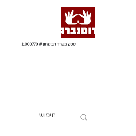
ספק משרד הביטחון #
11003770
טל' 09-9564464