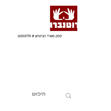
ספק משרד הביטחון #
11003770
טל' 09-9564464