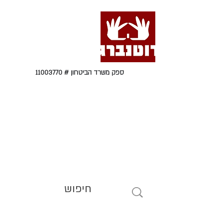
ספק משרד הביטחון #
11003770
טל' 09-9564464