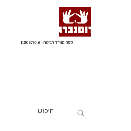
ספק משרד הביטחון #
11003770
טל' 09-9564464