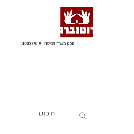
ספק משרד הביטחון #
11003770
טל' 09-9564464