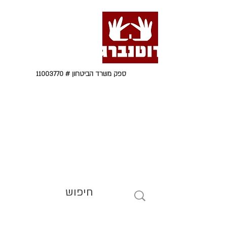
ספק משרד הביטחון #
11003770
טל' 09-9564464