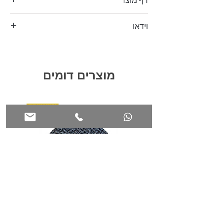
דף מוצר
Tecsound CLG 3900, מוצר רב תכליתי המשלב
דבק מרק ובידוד אקוסטי כדי לשיפור הסביבה
דף מוצר
האקוסטית .
וידאו
שפכטל דבק חד-רכיבי זה על בסיס אקריליק נועד
להדביק בקלות לוחות אקוסטיים למשטחי קיר
סרטון מוצר
ותקרה סטנדרטיים שונים כגון טיח, בלוק בטון,
בטון, עץ ונגזרותיהם.
מוצרים דומים
בנוסף ליכולות ההדבקה שלו, Tecsound CLG
3900 פועל כחומר ניתוק הודות לעיקרון
מסה-קפיץ-מסה. זה משנה את תדר הרטט של
המכלול שבו הוא מוחל, ובכך מפחית את העברת
הרעש באוויר ומשפר את בידוד הקול של החלל
שלך. נטול ממסים ופולט מעט ריח או ללא ריח
לאחר ריפוי, הוא אידיאלי עבור פרויקטים של בנייה
ושיפוץ חדשות.
השימוש ב-Tecsound CLG 3900 לא רק לקיבוע
חזק של הפאנלים האקוסטיים , אלא גם משכך
רעידות/ויברציות יעיל, ובכך עוזר להפחית את
זיהום הרעש ולשפר את הנוחות האקוסטית של
החללים שלך.
Tecsound CLG 3900 יכול לטפל בגשרים
אקוסטיים. ה-CLG חייב להיות מכוסה בקרטון