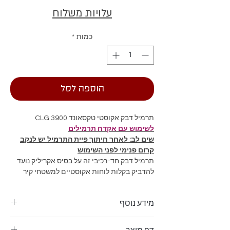
עלויות משלוח
כמות
*
הוספה לסל
תרמיל דבק אקוסטי טקסאונד CLG 3900
לשימוש עם אקדח תרמילים
שים לב: לאחר חיתוך פיית התרמיל יש לנקב
קרום פנימי לפני השימוש
תרמיל דבק חד-רכיבי זה על בסיס אקריליק נועד
להדביק בקלות לוחות אקוסטיים למשטחי קיר
ותקרה סטנדרטיים שונים כגון טיח, בלוק בטון,
בטון, עץ ונגזרותיהם.
מידע נוסף
תרמיל 300 מ"ל
Tecsound CLG3900