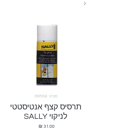
מק"ט: 709558
תרסיס קצף אנטיסטטי
לניקוי SALLY
מחיר