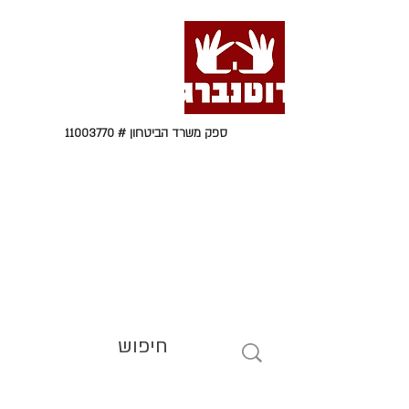
ספק משרד הביטחון #
11003770
טל' 09-9564464